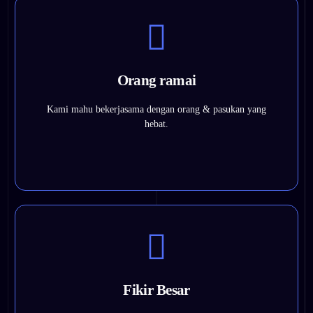
Yang terbuka, boleh dipercayai dan menyumbang kepada
persekitaran kerja yang hebat.
Orang ramai
Yang bersemangat untuk belajar dan terbuka kepada
perubahan.
Kami mahu bekerjasama dengan orang & pasukan yang
Itu melibatkan diri & bekerjasama dengan orang lain untuk
hebat.
mencapai matlamat bersama.
Dengan menetapkan matlamat yang bercita-cita tinggi dan
mempunyai 'ya kita boleh!' sikap.
Fikir Besar
Dengan sanggup mempersoalkan dan mengganggu status
quo.