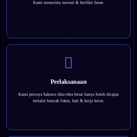
Kami menerima inovasi & berfikir besar.
Dengan melangkah keluar dari zon selesa kami untuk
membuat perubahan transformatif.
Dengan memberi tumpuan kepada perkara yang benar-
benar penting dan membuang perkara yang tidak. Dengan
Perlaksanaan
mencari penyelesaian pragmatik kepada masalah yang
kompleks.
Kami percaya bahawa idea-idea besar hanya boleh dicapai
Dengan berkembang maju untuk membuat susulan,
melalui banyak fokus, hati & kerja keras.
"membunuh perkara" dan komited pada tarikh akhir.