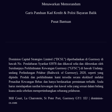
Menawarkan Memorandum
Garis Panduan Kad Kredit & Polisi Bayaran Balik
Pusat Bantuan
Dominion Capital Strategies Limited (“DCSL”) diperbadankan di Guernsey di
bawah No. Pendaftaran Syarikat 63978 dan dikawal selia dan dilesenkan oleh
Suruhanjaya Perkhidmatan Kewangan Guernsey (“GFSC”) di bawah Undang-
undang Perlindungan Pelabur (Bailiwick of Guernsey), 2020, seperti yang
dipinda. Produk dan perkhidmatan kami tersedia secara eksklusif melalui
Penasihat Kewangan Bebas dan hanya berdasarkan permintaan terbalik. Anda
harus mendapatkan nasihat kewangan dan kawal selia yang sesuai dalam bidang
kuasa anda sebelum mempertimbangkan sebarang pelaburan.
Mill Court, La Charroterie, St Peter Port, Guernsey GY1 1EJ |
dominion-
Log masuk
cs.com