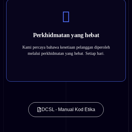
Dengan mendengar pelanggan kami dan membuat usaha
yang luar biasa untuk melebihi jangkaan mereka.
Perkhidmatan yang hebat
Dengan memberikan perhatian yang kuat terhadap
perincian dalam semua yang kami lakukan.
Kami percaya bahawa kesetiaan pelanggan diperoleh
Dengan memastikan pelaksanaan proses perniagaan utama
melalui perkhidmatan yang hebat. Setiap hari.
yang betul.
DCSL - Manual Kod Etika