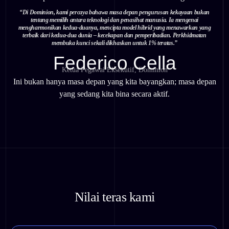
“Di Dominion, kami percaya bahawa masa depan pengurusan kekayaan bukan
tentang memilih antara teknologi dan penasihat manusia. Ia mengenai
mengharmonikan kedua-duanya, mencipta model hibrid yang menawarkan yang
terbaik dari kedua-dua dunia – kecekapan dan pemperibadian. Perkhidmatan
membuka kunci sekali dikhaskan untuk 1% teratas.”
Federico Cella
Ketua Pegawai Eksekutif, Dominion
Ini bukan hanya masa depan yang kita bayangkan; masa depan
yang sedang kita bina secara aktif.
Nilai teras kami