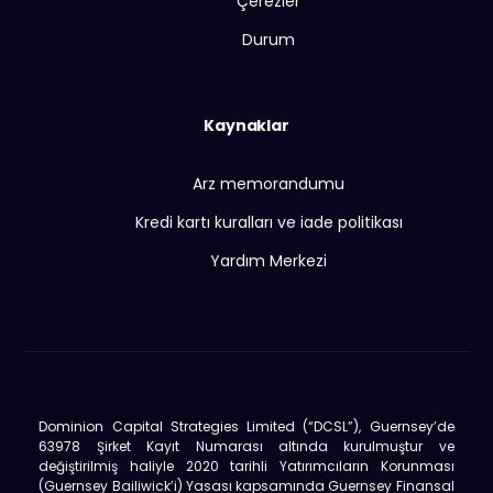
Çerezler
Durum
Kaynaklar
Arz memorandumu
Kredi kartı kuralları ve iade politikası
Yardım Merkezi
Dominion Capital Strategies Limited (“DCSL”), Guernsey’de
63978 Şirket Kayıt Numarası altında kurulmuştur ve
değiştirilmiş haliyle 2020 tarihli Yatırımcıların Korunması
(Guernsey Bailiwick’i) Yasası kapsamında Guernsey Finansal