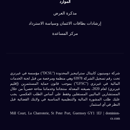
الموارد
مذكرة العرض
إرشادات بطاقات الائتمان وسياسة الاسترداد
مركز المساعدة
شركة دومينيون كابيتال ستراتيجيز المحدودة (“DCSL”) مؤسسة في غيرنزي
تحت رقم تسجيل الشركة 63978 وهي منظمة ومرخصة من قبل لجنة الخدمات
المالية في غيرنزي (“GFSC”) بموجب قانون حماية المستثمرين (إقليم
غيرنزي) لعام 2020، بصيغته المعدلة. منتجاتنا وخدماتنا متاحة حصرياً من خلال
المستشارين الماليين المستقلين وفقط على أساس الطلب العكسي. يجب
عليك طلب المشورة المالية والتنظيمية المناسبة في ولايتك القضائية قبل
النظر في أي استثمار.
Mill Court, La Charroterie, St Peter Port, Guernsey GY1 1EJ |
dominion-
تسجيل الدخول
cs.com