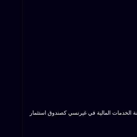
فقًا لقوانين غيرنسي برقم تسجيل 64515 ومخوَّلة من قِبل لجنة الخدمات المالية في غيرنسي كصندوق استثمار