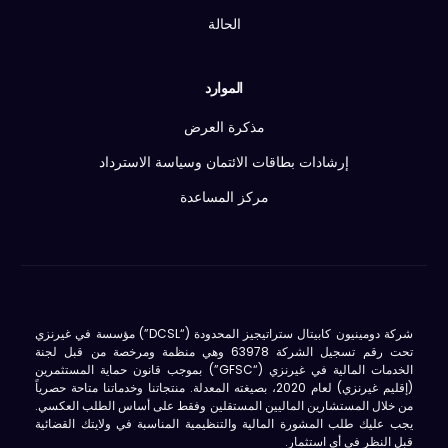
الحالة
الموارد
مذكرة العرض
إرشادات بطاقات الائتمان وسياسة الاسترداد
مركز المساعدة
شركة دومينيون كابيتال ستراتيجيز المحدودة (“DCSL”) مؤسسة في غيرنزي
تحت رقم تسجيل الشركة 63978 وهي منظمة ومرخصة من قبل لجنة
الخدمات المالية في غيرنزي (“GFSC”) بموجب قانون حماية المستثمرين
(إقليم غيرنزي) لعام 2020، بصيغته المعدلة. منتجاتنا وخدماتنا متاحة حصرياً
من خلال المستشارين الماليين المستقلين وفقط على أساس الطلب العكسي.
يجب عليك طلب المشورة المالية والتنظيمية المناسبة في ولايتك القضائية
قبل النظر في أي استثمار.