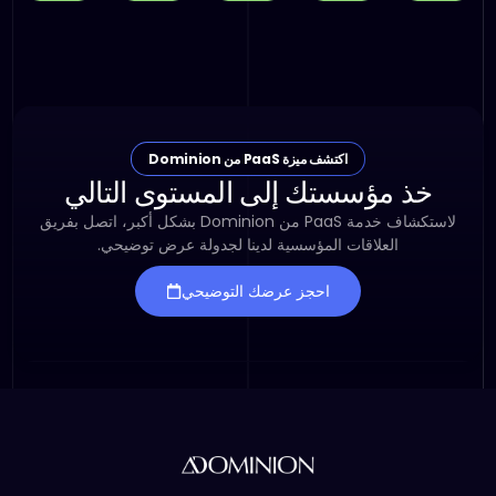
بواسطة
ويعزز
البال
منصة
منصة
الثقة.
لعملائك.
مخصصة
Dominion.
اكتشف ميزة PaaS من Dominion
خذ مؤسستك إلى المستوى التالي
لاستكشاف خدمة PaaS من Dominion بشكل أكبر، اتصل بفريق
العلاقات المؤسسية لدينا لجدولة عرض توضيحي.
احجز عرضك التوضيحي